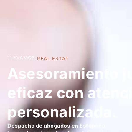
LLEVAMOS
DERECHO MERCANTIL
Asesoramiento ju
eficaz con atenc
personalizada.
Despacho de abogados en Estepona