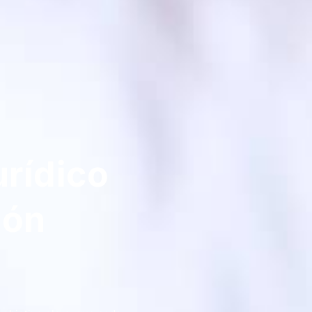
rídico
ión