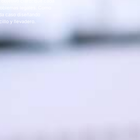
objetivo claro: que cada
problemas legales. Como
da caso diseñando
llo y llevadero.