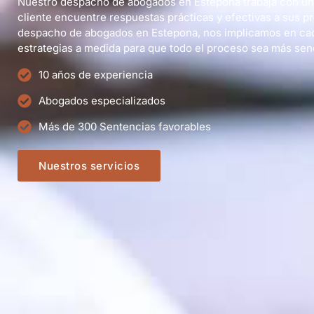
Nuestro despacho de abogados en Estepona trabaja con un 
cliente encuentre respuestas prácticas y efectivas a sus 
despacho de abogados en Estepona, nos implicamos en ca
estrategias a medida para que todo el proceso sea más senci
10 años de experiencia
Abogados especializados
Más de 300 Sentencias favorables
Nuestros servicios