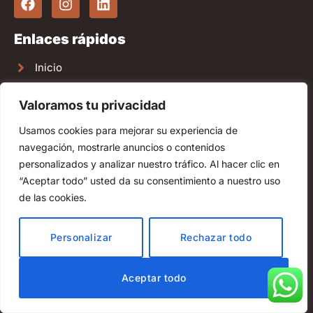
Enlaces rápidos
Inicio
Nuestros servicios
Valoramos tu privacidad
El despacho
Usamos cookies para mejorar su experiencia de
Contacto
navegación, mostrarle anuncios o contenidos
personalizados y analizar nuestro tráfico. Al hacer clic en
Abogados en Estepona
“Aceptar todo” usted da su consentimiento a nuestro uso
Abogados en Fuengirola
de las cookies.
Abogados en Sotogrande
Personalizar
Rechazar todo
Abogados inmobiliarios en Málaga
Property Lawyers Marbella
Aceptar todo
Immigration lawyers in Marbella