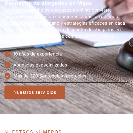
Despacho de abogados en Mijas
Nuestro despacho de abogados en Mijas convierte
procesos complejos en soluciones claras, ofreciendo
acompañamiento cercano y estrategias eficaces en cada
paso del camino. En nuestro despacho de abogados en
Mijas encontrarás abogados comprometidos con tu
tranquilidad.
10 años de experiencia
Abogados especializados
Más de 300 Sentencias favorables
Nuestros servicios
NUESTROS NÚMEROS