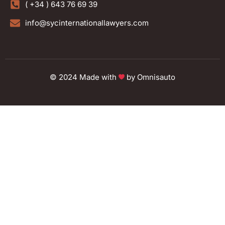
( +34 ) 643 76 69 39
info@sycinternationallawyers.com
© 2024 Made with
by
Omnisauto