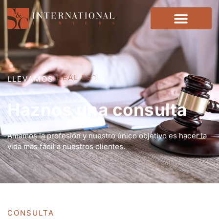
LLEVAMOS
REAL ESTATE
Haznos una consulta
Amamos la profesión y nuestro único objetivo es hacer la
vida más fácil a nuestros clientes.
CONSULTA