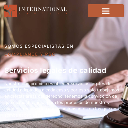
SOMOS ESPECIALISTAS EN
REAL ESTATE
Servicios legales de calidad
Nuestro compromiso es ofrecer servicios legales de
calidad adaptados a cada caso y por eso solo trabajamos
en ciertas áreas del derecho, tenemos la convicción de
que es mucho mejor para los procesos de nuestros
clientes, rechazarlos que asumir asuntos en los que no
somos especialistas.